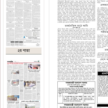
২য় পাতা