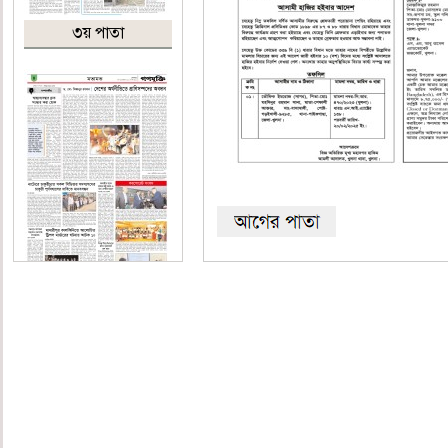
৩য় পাতা
৪য় পাতা