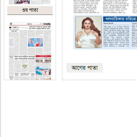
৩য় পাতা
৪য় পাতা