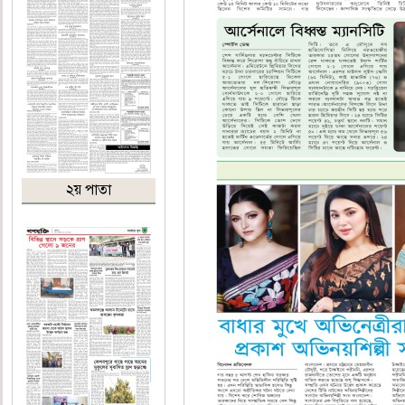
২য় পাতা